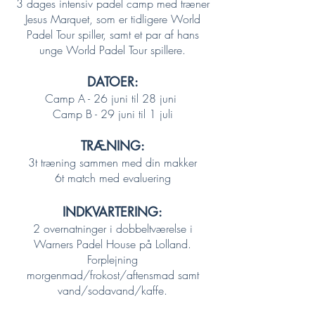
3 dages intensiv padel camp med træner
Jesus Marquet, som er tidligere World
Padel Tour spiller, samt et par af hans
unge World Padel Tour spillere.
DATOER:
Camp A - 26 juni til 28 juni
Camp B - 29 juni til 1 juli
TRÆNING:
3t træning sammen med din makker
6t match med evaluering
INDKVARTERING:
2 overnatninger i dobbeltværelse i
Warners Padel House på Lolland.
Forplejning
morgenmad/frokost/aftensmad samt
vand/sodavand/kaffe.